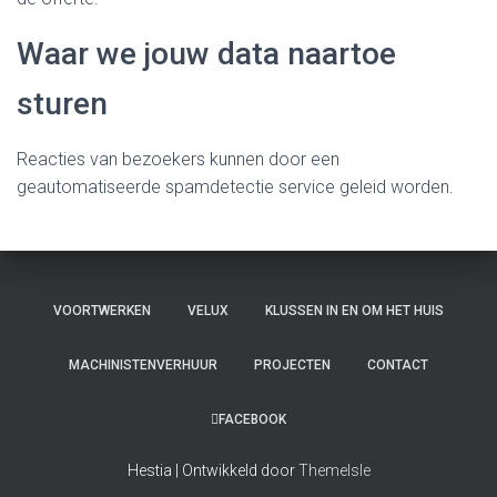
Waar we jouw data naartoe
sturen
Reacties van bezoekers kunnen door een
geautomatiseerde spamdetectie service geleid worden.
VOORTWERKEN
VELUX
KLUSSEN IN EN OM HET HUIS
MACHINISTENVERHUUR
PROJECTEN
CONTACT
FACEBOOK
Hestia | Ontwikkeld door
ThemeIsle