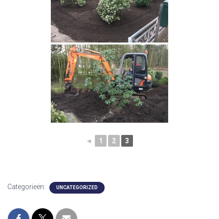
◄
1
2
3
Categorieën:
UNCATEGORIZED