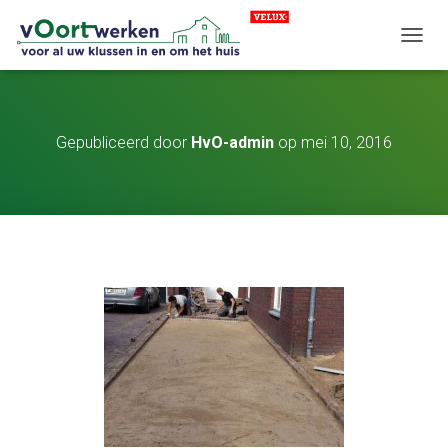
TOGGL
Gepubliceerd door
HvO-admin
op
mei 10, 2016